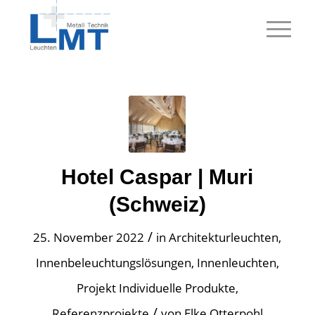
Hotel Caspar | Muri
(Schweiz)
/
25. November 2022
in
Architekturleuchten
,
Innenbeleuchtungslösungen
,
Innenleuchten
,
Projekt Individuelle Produkte
,
/
Referenzprojekte
von
Elke Otterpohl